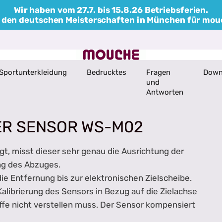
Wir haben vom 27.7. bis 15.8.26 Betriebsferien.
bei den deutschen Meisterschaften in München für mo
Sportunterkleidung
Bedrucktes
Fragen
Down
und
Antworten
ER SENSOR WS-M02
gt, misst dieser sehr genau die Ausrichtung der
ng des Abzuges.
e Entfernung bis zur elektronischen Zielscheibe.
librierung des Sensors in Bezug auf die Zielachse
ffe nicht verstellen muss. Der Sensor kompensiert
!