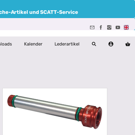
uche-Artikel und SCATT-Service
loads
Kalender
Lederartikel