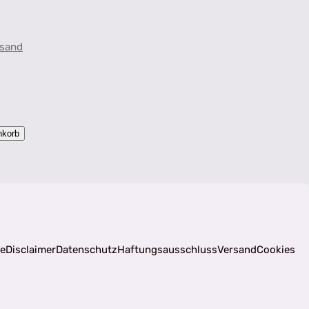
sand
nkorb
fe
Disclaimer
Datenschutz
Haftungsausschluss
Versand
Cookies