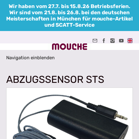
Wir haben vom 27.7. bis 15.8.26 Betriebsferien.
Wir sind vom 21.8. bis 26.8. bei den deutschen
Meisterschaften in München für mouche-Artikel
und SCATT-Service
Navigation einblenden
ABZUGSSENSOR STS