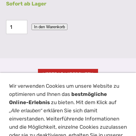
Sofort ab Lager
In den Warenkorb
VERTRAG WIDERRUFEN
Wir verwenden Cookies um unsere Website zu
Impressum
AGB
Kontakt
Hilfe
Disclaimer
Datenschutz
optimieren und Ihnen das
bestmögliche
Haftungsausschluss
Versand
Cookies
Online-Erlebnis
zu bieten. Mit dem Klick auf
erklären Sie sich damit
„Alle erlauben“
einverstanden. Weiterführende Informationen
und die Möglichkeit, einzelne Cookies zuzulassen
oder sie zu deaktivieren, erhalten Sie in unserer