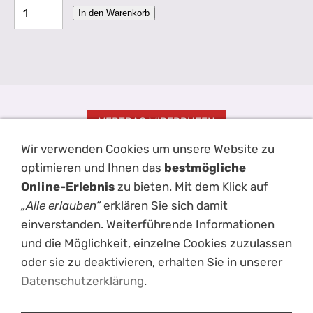
In den Warenkorb
VERTRAG WIDERRUFEN
Wir verwenden Cookies um unsere Website zu
Impressum
AGB
Kontakt
Hilfe
Disclaimer
Datenschutz
optimieren und Ihnen das
bestmögliche
Haftungsausschluss
Versand
Cookies
Online-Erlebnis
zu bieten. Mit dem Klick auf
„Alle erlauben“
erklären Sie sich damit
einverstanden. Weiterführende Informationen
und die Möglichkeit, einzelne Cookies zuzulassen
oder sie zu deaktivieren, erhalten Sie in unserer
Datenschutzerklärung
.