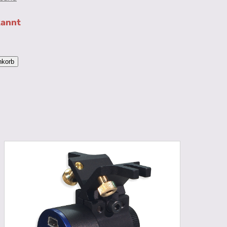
kannt
nkorb