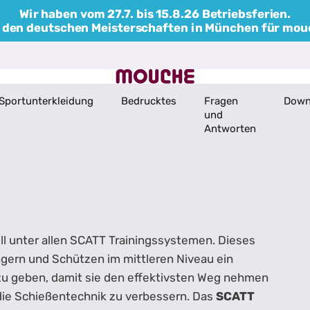
Wir haben vom 27.7. bis 15.8.26 Betriebsferien.
bei den deutschen Meisterschaften in München für mo
Sportunterkleidung
Bedrucktes
Fragen
Down
und
Antworten
ll unter allen SCATT Trainingssystemen. Dieses
gern und Schützen im mittleren Niveau ein
 zu geben, damit sie den effektivsten Weg nehmen
die Schießentechnik zu verbessern. Das
SCATT