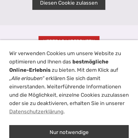
Diesen Cookie zulassen
VERTRAG WIDERRUFEN
Wir verwenden Cookies um unsere Website zu
Impressum
AGB
Kontakt
Hilfe
Disclaimer
Datenschutz
optimieren und Ihnen das
bestmögliche
Haftungsausschluss
Versand
Cookies
Online-Erlebnis
zu bieten. Mit dem Klick auf
„Alle erlauben“
erklären Sie sich damit
einverstanden. Weiterführende Informationen
und die Möglichkeit, einzelne Cookies zuzulassen
oder sie zu deaktivieren, erhalten Sie in unserer
Datenschutzerklärung
.
Nur notwendige
ÜBER UNS